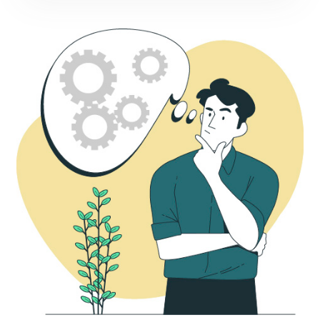
Connaître son mode de fonctionnement face à un
choix permet de se rendre compte de ses forces et de
ses difficultés.
Le SIEP a créé un questionnaire qui permet de
découvrir son profil de prise de décision. Pour chacun
d’eux, des conseils sont proposés pour avancer dans
sa réflexion d’orientation.
Ce questionnaire n’a pas valeur de test. Il a pour
objectif d’
ouvrir la réflexion
et de faire prendre
conscience de son comportement lors d’une prise de
décision importante.
Déterminer son profil de prise de décision
Une fois ton profil déterminé, n’oublie pas de le 
reporter dans la 
fiche « Mon Orientation »