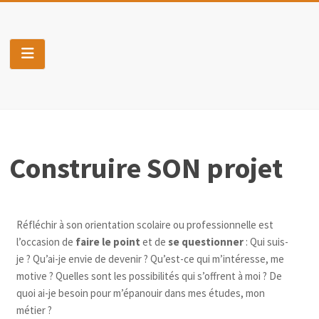
Skip
to
Pro-
content
J
Construis
ton
projet
personnel
Construire SON projet
&
professionnel
Réfléchir à son orientation scolaire ou professionnelle est
l’occasion de
faire le point
et de
se questionner
: Qui suis-
je ? Qu’ai-je envie de devenir ? Qu’est-ce qui m’intéresse, me
motive ? Quelles sont les possibilités qui s’offrent à moi ? De
quoi ai-je besoin pour m’épanouir dans mes études, mon
métier ?