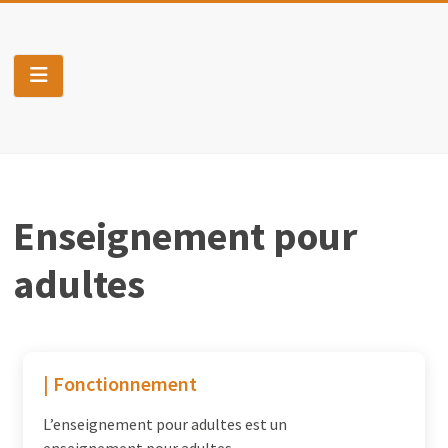
Skip
to
Pro-
content
J
Construis
ton
projet
personnel
Enseignement pour
&
professionnel
adultes
| Fonctionnement
L’enseignement pour adultes est un