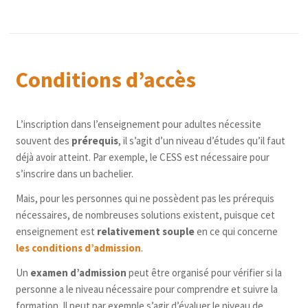
pour devenir magasinier·ère, assistant·e en
administration et en gestion du personnel, etc.
logistique en unités de soins et/ou service
Il existe aussi des
certificats de niveau supérieur
qui
d’urgence, dessinateur·rice industriel·le, etc. ;
sont spécifiques à ce type d’enseignement. Ils
Des
attestations, non diplômantes
, dans le
permettent d’acquérir des connaissances en e-tourisme
Conditions d’accès
cadre de formations courtes. Seules, elles ne
et marketing digital, pilotage et maintenance de drone,
permettent
pas d’exercer un métier
mais elles
etc.
peuvent
compléter une autre formation
ou
De la même manière, il est possible d’obtenir des
titres
L’inscription dans l’enseignement pour adultes nécessite
permettre de développer certaines
didactiques
comme le Certificat d’Aptitudes
souvent des
prérequis
, il s’agit d’un niveau d’études qu’il faut
compétences
. Exemples : cours de langue,
Pédagogiques (CAP) ou le Certificat d’Aptitudes
déjà avoir atteint. Par exemple, le CESS est nécessaire pour
logiciels informatiques, certains cours de
Pédagogique Approprié à l’Enseignement Supérieur
s’inscrire dans un bachelier.
cuisine, etc.
(CAPAES).
Mais, pour les personnes qui ne possèdent pas les prérequis
Des formations à part entière sont organisées
Plus d’infos sur les titres et diplômes de niveau 
nécessaires, de nombreuses solutions existent, puisque cet
pour obtenir le Certificat d’Etudes de Base
supérieur accessibles dans l’enseignement pour 
enseignement est
relativement souple
en ce qui concerne
(
CEB
), le Certificat d’Enseignement secondaire
adultes
les conditions d’admission
.
du 2
Degré (
CE2D
) ou le Certificat
ème
Un
examen d’admission
peut être organisé pour vérifier si la
d’Enseignement Secondaire Supérieur (
CESS
).
personne a le niveau nécessaire pour comprendre et suivre la
Pour l’obtention de ce dernier, il existe
deux
formation. Il peut par exemple s’agir d’évaluer le niveau de