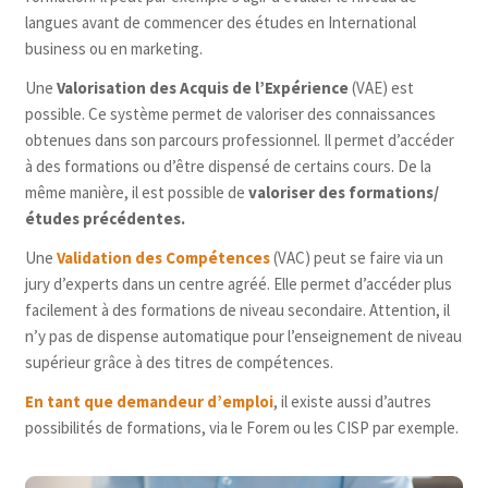
possibilités
: une formation générale et le
langues avant de commencer des études en International
complément qui est uniquement accessible aux
business ou en marketing.
personnes possédant déjà un certificat
qualifiant.
Une
Valorisation des Acquis de l’Expérience
(VAE) est
possible. Ce système permet de valoriser des connaissances
obtenues dans son parcours professionnel. Il permet d’accéder
à des formations ou d’être dispensé de certains cours. De la
même manière, il est possible de
valoriser des formations/
études précédentes.
Une
Validation des Compétences
(VAC) peut se faire via un
jury d’experts dans un centre agréé. Elle permet d’accéder plus
facilement à des formations de niveau secondaire. Attention, il
n’y pas de dispense automatique pour l’enseignement de niveau
supérieur grâce à des titres de compétences.
En tant que demandeur d’emploi
, il existe aussi d’autres
possibilités de formations, via le Forem ou les CISP par exemple.