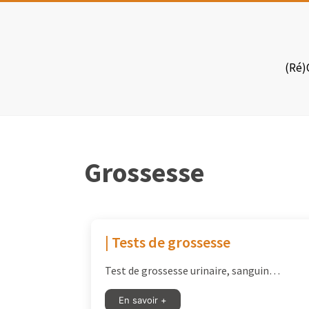
Skip
to
Pro-
content
J
(Ré)
Construis
ton
projet
personnel
Grossesse
&
professionnel
| Tests de grossesse
Test de grossesse urinaire, sanguin…
En savoir +