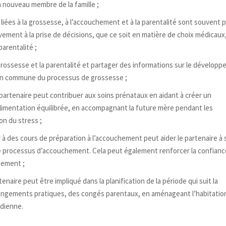
n nouveau membre de la famille ;
s liées à la grossesse, à l’accouchement et à la parentalité sont souvent p
ivement à la prise de décisions, que ce soit en matière de choix médicaux
arentalité ;
la grossesse et la parentalité et partager des informations sur le dévelop
on commune du processus de grossesse ;
 partenaire peut contribuer aux soins prénataux en aidant à créer un
imentation équilibrée, en accompagnant la future mère pendant les
on du stress ;
r à des cours de préparation à l’accouchement peut aider le partenaire à 
le processus d’accouchement. Cela peut également renforcer la confianc
hement ;
rtenaire peut être impliqué dans la planification de la période qui suit la
angements pratiques, des congés parentaux, en aménageant l’habitatio
idienne.