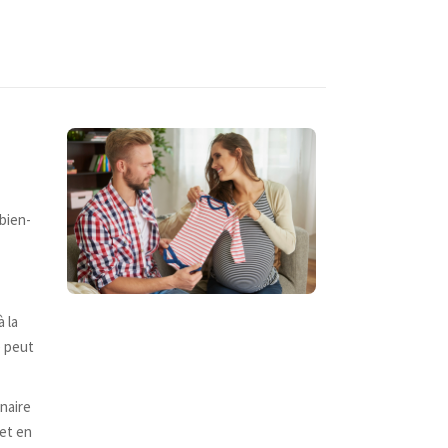
bien-
 la
e peut
naire
 et en