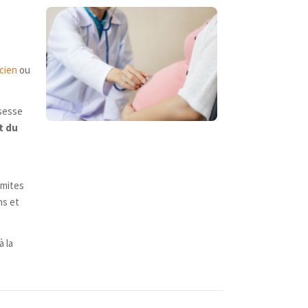
n
cien
ou
ssesse
t du
es
imites
ns et
à la