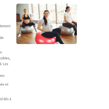
llement
ode
en
sibles,
l. Les
ion.
née et
é liés à