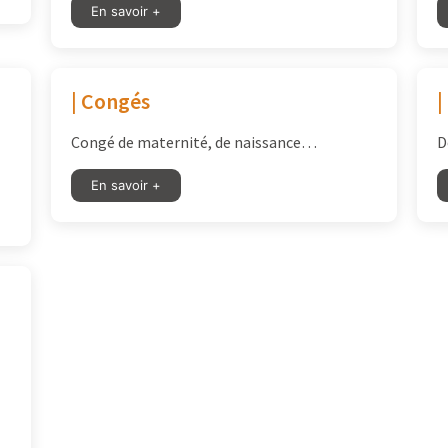
En savoir +
| Congés
|
Congé de maternité, de naissance…
D
En savoir +