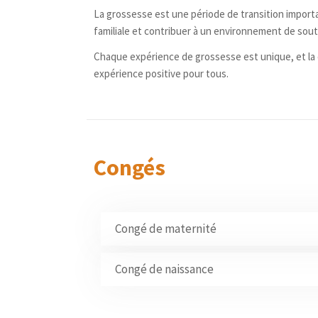
La grossesse est une période de transition importa
familiale et contribuer à un environnement de sou
Chaque expérience de grossesse est unique, et la 
expérience positive pour tous.
Congés
Congé de maternité
Le congé de maternité est un droit légal acc
Congé de naissance
après l’accouchement.
Il était auparavant appelé «
congé de patern
En Belgique, le congé maternité
dure génér