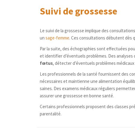
grossesse.
Suivi de grossesse
Collecte de l’échantillon d’urine
: l
Comment se déroule un test de grossess
concentrée. Cependant, la plupart des 
Prélèvement sanguin
: un profession
Utilisation du test
: le test de grosse
Le suivi de la grossesse implique des consultation
au niveau du bras ;
un
sage-femme
dispositif de test avec une pointe absor
. Ces consultations débutent dès q
Analyse en laboratoire
: l’échantillo
Résultats
: après quelques minutes, le 
Par la suite, des échographies sont effectuées pou
laboratoire, le taux d’hCG dans le sang 
et identifier d’éventuels problèmes. Des analyses 
grossesse détectée).
Résultats
: les résultats du test de g
fœtus
, détecter d’éventuels problèmes médicaux 
heures à quelques jours, en fonction du
Les professionnels de la santé fournissent des con
dans le sang est compatible avec une g
nécessaires et maintienne une alimentation équilibr
saines. Des examens médicaux réguliers permettent 
assurer une grossesse en bonne santé.
Certains professionnels proposent des classes prén
parentalité.