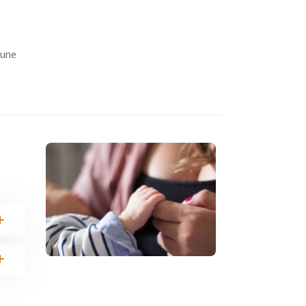
 une
0
e