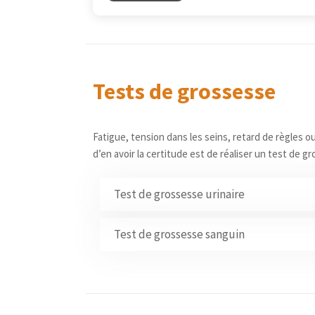
Tests de grossesse
Fatigue, tension dans les seins, retard de règles 
d’en avoir la certitude est de réaliser un test de g
Test de grossesse urinaire
Les tests de grossesse urinaires sont des ou
Test de grossesse sanguin
chorionique gonadotrophique (hCG) dans l’uri
Le test de grossesse sanguin est un
examen
Ces tests sont largement disponibles en vent
présence de l’hormone hCG dans le sang. Cett
professionnels de la santé.
présente en quantités détectables dans le san
Comment fonctionne un test de grossesse