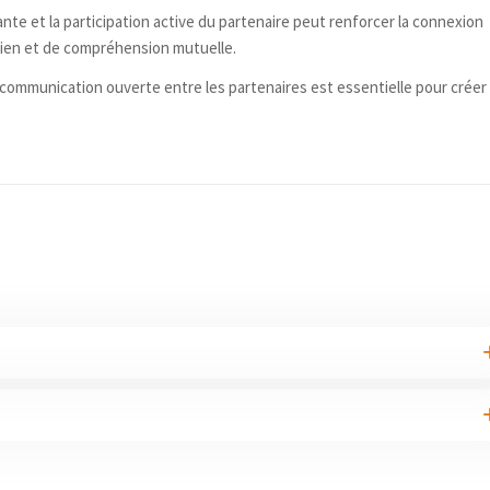
nte et la participation active du partenaire peut renforcer la connexion
tien et de compréhension mutuelle.
communication ouverte entre les partenaires est essentielle pour créer
ordé aux femmes enceintes afin de leur permettre de se reposer avant et
ité
» et permet à tout travailleur de s’absenter pendant une durée de 2
alement 15 semaines
. Il commence au plus tôt 6 semaines avant la dat