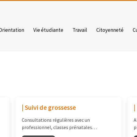
Orientation
Vie étudiante
Travail
Citoyenneté
C
| Suivi de grossesse
|
Consultations régulières avec un
A
professionnel, classes prénatales…
p