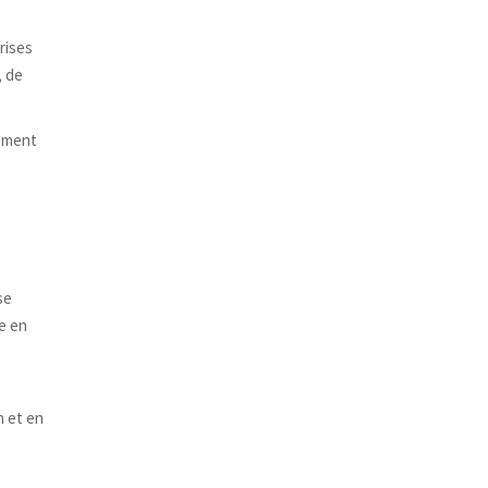
rises
, de
pement
se
e en
n et en