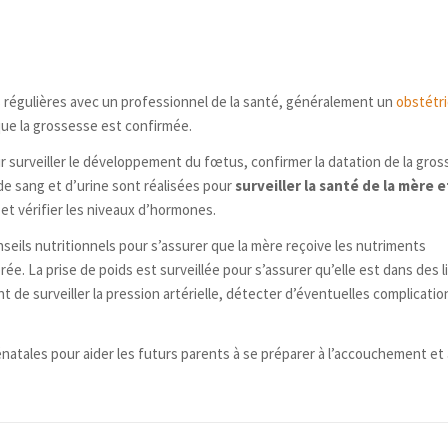
a première urine du matin est souvent recommandée car elle est plus
e sanguin ?
tests peuvent être effectués à tout moment de la journée ;
nel de la santé prélève un échantillon de sang de la veine, généralement
sse urinaire se présente sous la forme d’une bandelette réactive ou d’u
s régulières avec un professionnel de la santé, généralement un
obstétri
bante. Cette pointe réactive doit être en contact avec l’urine ;
ue la grossesse est confirmée.
n de sang est ensuite envoyé en laboratoire pour être analysé. Dans le
test indique s’il est positif (grossesse détectée) ou négatif (pas de
r surveiller le développement du fœtus, confirmer la datation de la gro
est mesuré ;
de sang et d’urine sont réalisées pour
surveiller la santé de la mère e
rossesse sanguin sont généralement disponibles dans un délai de quelqu
et vérifier les niveaux d’hormones.
 laboratoire. Les résultats peuvent indiquer si la concentration d’hCG
seils nutritionnels pour s’assurer que la mère reçoive les nutriments
rossesse.
ée. La prise de poids est surveillée pour s’assurer qu’elle est dans des l
de surveiller la pression artérielle, détecter d’éventuelles complicatio
atales pour aider les futurs parents à se préparer à l’accouchement et 