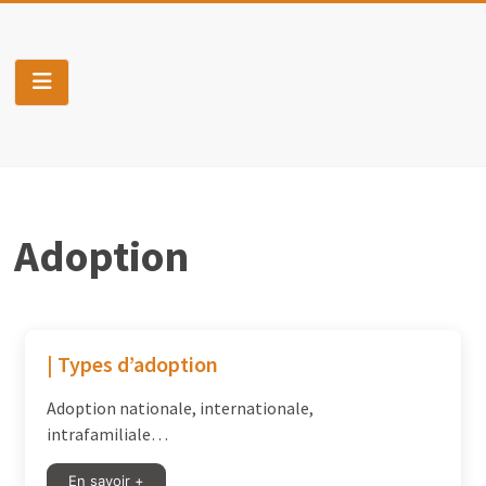
Skip
to
Pro-
content
J
Construis
ton
projet
personnel
Adoption
&
professionnel
| Types d’adoption
Adoption nationale, internationale,
intrafamiliale…
En savoir +