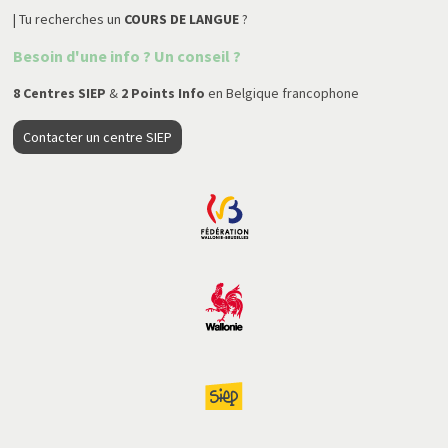
| Tu recherches un
COURS DE LANGUE
?
généralement pas.
Besoin d'une info ? Un conseil ?
En savoir plus :
8 Centres SIEP
&
2 Points Info
en Belgique francophone
The Crystal Ship (Ostende)  
Parcours Street Art (Bruxelles) 
Contacter un centre SIEP
Parcours Street Art (Namur)  
Street Art Tour (Charleroi) 