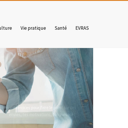
ulture
Vie pratique
Santé
EVRAS
ches d'exercices pour faire le point sur tes
envies, tes motivations, ton parcours.