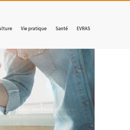
ulture
Vie pratique
Santé
EVRAS
ches d'exercices pour faire le point sur tes
envies, tes motivations, ton parcours.