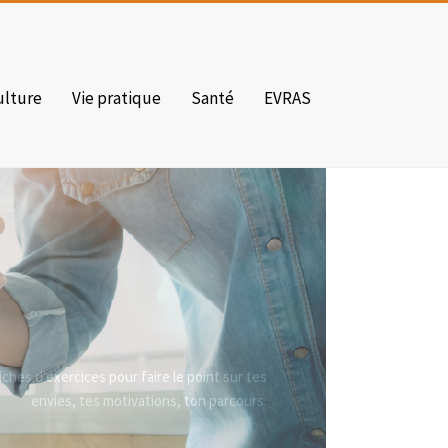
ulture
Vie pratique
Santé
EVRAS
ches d'exercices pour faire le point sur tes
envies, tes motivations, ton parcours.